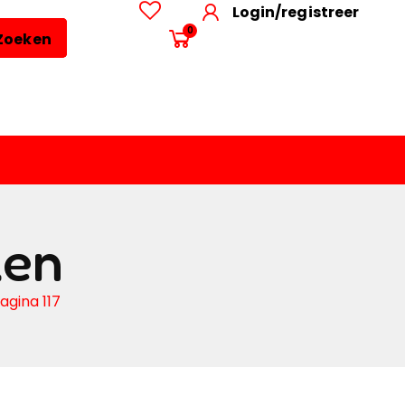
Login/registreer
0
Zoeken
len
agina 117