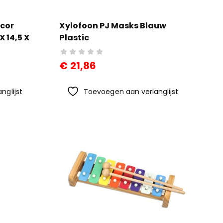
cor
Xylofoon PJ Masks Blauw
X 14,5 X
Plastic
€
21,86
nglijst
Toevoegen aan verlanglijst