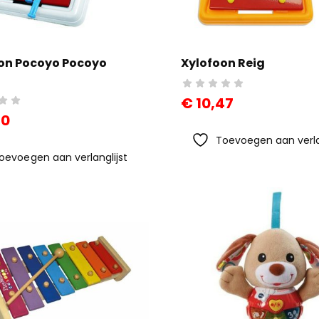
on Pocoyo Pocoyo
Xylofoon Reig
€
10,47
80
Toevoegen aan verla
oevoegen aan verlanglijst
Bouwstenen
Spee
efiguren
Moltó 20
Pisto
ie
Onderdelen
MET
2,36
Trolley
€
55
€
17,67