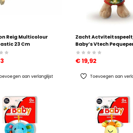
on Reig Multicolour
Zacht Actviteitsspeelt
lastic 23 Cm
Baby’s Vtech Pequeper
(ES)
83
€
19,92
oevoegen aan verlanglijst
Toevoegen aan verla