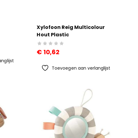
Xylofoon Reig Multicolour
Hout Plastic
€
10,62
nglijst
Toevoegen aan verlanglijst
lgoed
Politiewagen
Perm
len Zuru
Op
Marke
EOR
Afstandsbediening
Eddin
Ferrari
Zwart
,10
LaFerrari 1:24
Stuks
(4 Stuks)
€
25
€
60,91