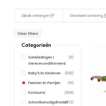
Zijbalk verbergen
Standaard sortering
Clear Filters
Categorieën
Aanbiedingen |
(6)
Gerececonditioneerd
Baby'S En Kinderen
(625)
Feesten En Partijen
(61)
Kostuums
(939)
Schoolbenodigdheden
(1172)