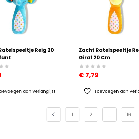
Ratelspeeltje Reig 20
Zacht Ratelspeeltje Re
fant
Giraf 20 Cm
9
€
7,79
oevoegen aan verlanglijst
Toevoegen aan verla
1
2
…
116