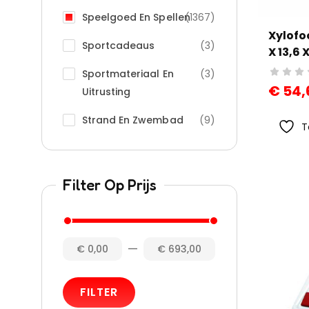
Speelgoed En Spellen
(1367)
Xylofo
Sportcadeaus
(3)
X 13,6
(3 Ond
Sportmateriaal En
(3)
€
54,
Uitrusting
Strand En Zwembad
(9)
T
Filter Op Prijs
—
€ 0,00
€ 693,00
FILTER