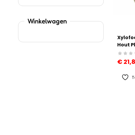
Winkelwagen
Xylofo
Hout P
€
21,
T