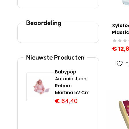
Beoordeling
Xylofo
Plastic
€
12,
Nieuwste Producten
T
Babypop
Acti
Antonio Juan
Barb
Reborn
€
5
Martina 52 Cm
€
64,40