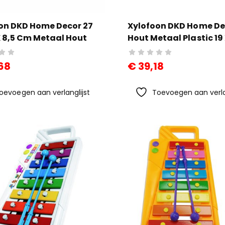
on DKD Home Decor 27
Xylofoon DKD Home De
 X 8,5 Cm Metaal Hout
Hout Metaal Plastic 19 
erdelen)
3 Cm (3 Onderdelen)
68
€
39,18
oevoegen aan verlanglijst
Toevoegen aan verla