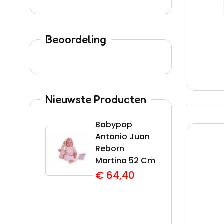
Beoordeling
Nieuwste Producten
Babypop
Acti
Antonio Juan
Barb
Reborn
€
5
Martina 52 Cm
€
64,40