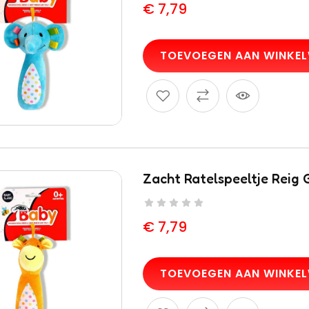
€
7,79
TOEVOEGEN AAN WINKE
Bouwstenen
Spee
Zacht Ratelspeeltje Reig 
efiguren
Moltó 20
Pisto
ie
Onderdelen
MET
2,36
Trolley
€
55
€
7,79
€
17,67
TOEVOEGEN AAN WINKE