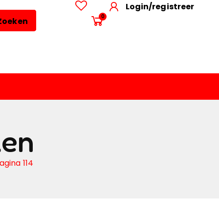
Login/registreer
0
Zoeken
len
agina 114