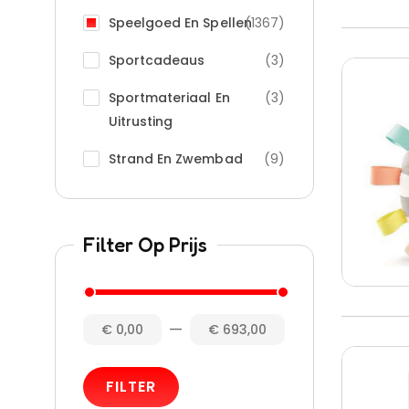
Speelgoed En Spellen
(1367)
Sportcadeaus
(3)
Sportmateriaal En
(3)
Uitrusting
Strand En Zwembad
(9)
Filter Op Prijs
—
€ 0,00
€ 693,00
FILTER