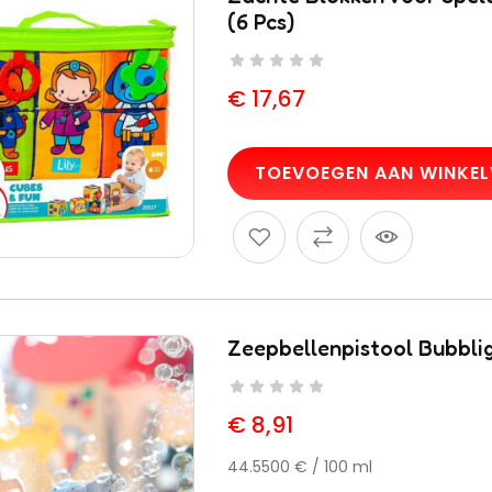
(6 Pcs)
€
17,67
TOEVOEGEN AAN WINKE
Zeepbellenpistool Bubbli
€
8,91
44.5500 € / 100 ml