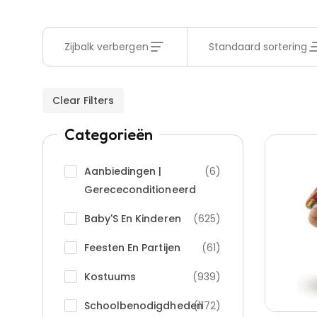
Zijbalk verbergen
Standaard sortering
Clear Filters
Categorieën
Aanbiedingen |
(6)
Gerececonditioneerd
Baby'S En Kinderen
(625)
Feesten En Partijen
(61)
Kostuums
(939)
Schoolbenodigdheden
(1172)