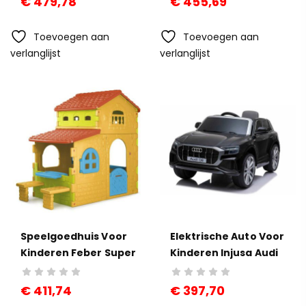
€
479,78
€
455,69
Toevoegen aan
Toevoegen aan
verlanglijst
verlanglijst
Speelgoedhuis Voor
Elektrische Auto Voor
Kinderen Feber Super
Kinderen Injusa Audi
Villa Feber 180 X 110 X
Q8 Zwart
206 Cm (180 X 110 X
€
411,74
€
397,70
206 Cm)