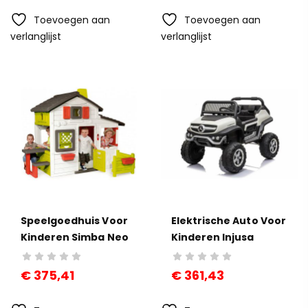
Toevoegen aan
Toevoegen aan
verlanglijst
verlanglijst
Speelgoedhuis Voor
Elektrische Auto Voor
Kinderen Simba Neo
Kinderen Injusa
Friends Picknicktafel
Mercedes Unimog
Mini Zwart
€
375,41
€
361,43