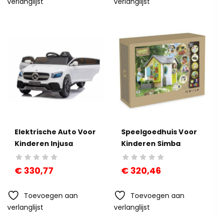
verlanglijst
verlanglijst
Elektrische Auto Voor
Speelgoedhuis Voor
Kinderen Injusa
Kinderen Simba
Mercedes Glc Wit
Garden House (128,5
X 132 X 135 Cm)
€
330,77
€
320,46
Toevoegen aan
Toevoegen aan
verlanglijst
verlanglijst