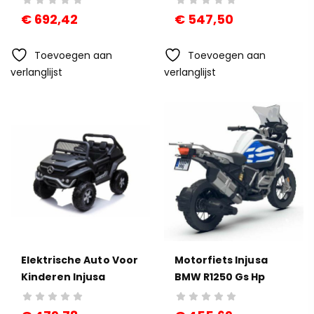
Class Pick Up Rood
€
692,42
€
547,50
Bo
Actiefiguren Barbie
Toevoegen aan
Toevoegen aan
Tro
€
52,36
verlanglijst
verlanglijst
€
Elektrische Auto Voor
Motorfiets Injusa
Kinderen Injusa
BMW R1250 Gs Hp
Mercedes Benz
Adventure
Unimog Zwart