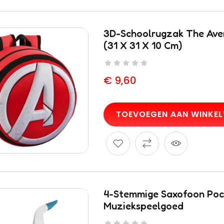
3D-Schoolrugzak The Ave
(31 X 31 X 10 Cm)
€
9,60
TOEVOEGEN AAN WINKE
4-Stemmige Saxofoon Poc
Muziekspeelgoed