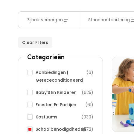
Zijbalk verbergen
Standaard sortering
Clear Filters
Categorieën
Aanbiedingen |
(6)
Gerececonditioneerd
Baby'S En Kinderen
(625)
Feesten En Partijen
(61)
Kostuums
(939)
Schoolbenodigdheden
(1172)