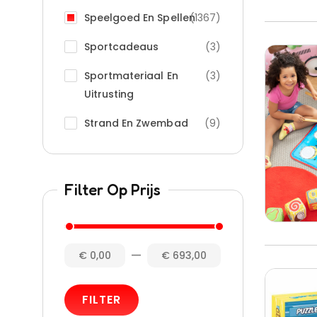
Speelgoed En Spellen
(1367)
Sportcadeaus
(3)
Sportmateriaal En
(3)
Uitrusting
Strand En Zwembad
(9)
Filter Op Prijs
—
€ 0,00
€ 693,00
FILTER