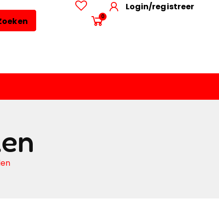
Login/registreer
0
Zoeken
len
len