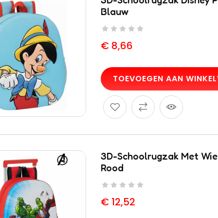
3D-Schoolrugzak Disney P
Blauw
€
8,66
TOEVOEGEN AAN WINKE
3D-Schoolrugzak Met Wie
Rood
€
12,52