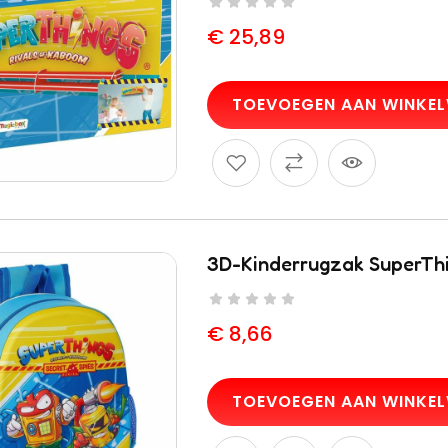
€
25,89
TOEVOEGEN AAN WINKE
Bouwstenen
Spee
efiguren
3D-Kinderrugzak SuperThi
Moltó 20
Pisto
ie
Onderdelen
MET
2,36
Trolley
€
55
€
8,66
€
17,67
TOEVOEGEN AAN WINKE