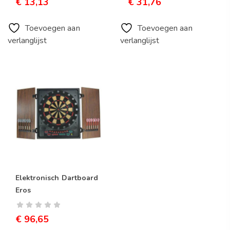
€
13,13
€
31,76
Toevoegen aan
Toevoegen aan
Actiefiguren Barbie
Bou
verlanglijst
verlanglijst
€
52,36
€
1
Elektronisch Dartboard
Eros
€
96,65